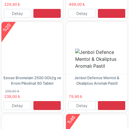
229,90 ₺
469,00 ₺
Detay
Detay
%20
Eeose Bromelain 2500 GDU/g ve
Jenbol Defence Mentol &
Krom Pikolinat 60 Tablet
Okaliptus Aromalı Pastil
299,90 ₺
239,00 ₺
79,90 ₺
Detay
Detay
%46