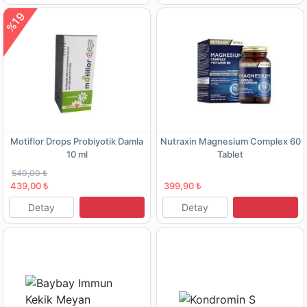
%19
Motiflor Drops Probiyotik Damla
Nutraxin Magnesium Complex 60
10 ml
Tablet
540,00 ₺
439,00 ₺
399,90 ₺
Detay
Detay