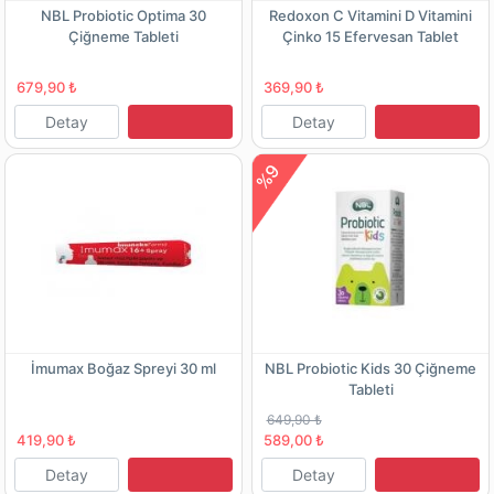
NBL Probiotic Optima 30
Redoxon C Vitamini D Vitamini
Çiğneme Tableti
Çinko 15 Efervesan Tablet
679,90 ₺
369,90 ₺
Detay
Detay
%9
İmumax Boğaz Spreyi 30 ml
NBL Probiotic Kids 30 Çiğneme
Tableti
649,90 ₺
419,90 ₺
589,00 ₺
Detay
Detay