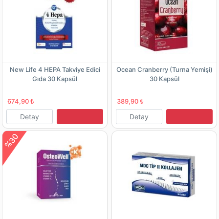
New Life 4 HEPA Takviye Edici
Ocean Cranberry (Turna Yemişi)
Gıda 30 Kapsül
30 Kapsül
674,90 ₺
389,90 ₺
Detay
Detay
%30