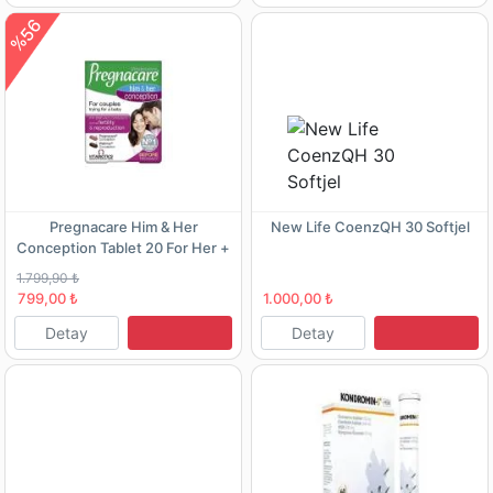
%56
Pregnacare Him & Her
New Life CoenzQH 30 Softjel
Conception Tablet 20 For Her +
30 For Him
1.799,90 ₺
799,00 ₺
1.000,00 ₺
Detay
Detay