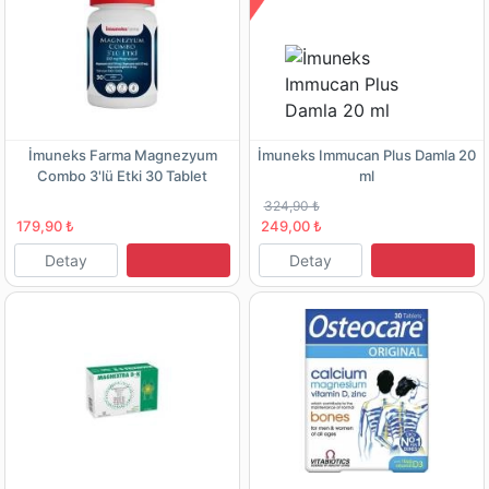
İmuneks Farma Magnezyum
İmuneks Immucan Plus Damla 20
Combo 3'lü Etki 30 Tablet
ml
324,90 ₺
179,90 ₺
249,00 ₺
Detay
Detay