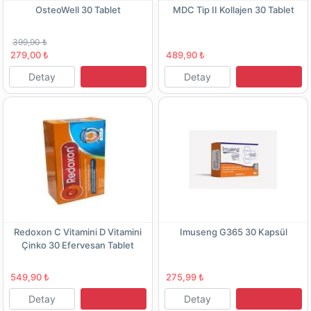
OsteoWell 30 Tablet
MDC Tip II Kollajen 30 Tablet
399,90 ₺
279,00 ₺
489,90 ₺
Detay
Detay
Redoxon C Vitamini D Vitamini
Imuseng G365 30 Kapsül
Çinko 30 Efervesan Tablet
549,90 ₺
275,99 ₺
Detay
Detay