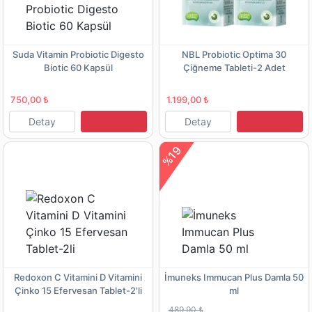
Suda Vitamin Probiotic Digesto
NBL Probiotic Optima 30
Biotic 60 Kapsül
Çiğneme Tableti-2 Adet
750,00 ₺
1.199,00 ₺
Detay
Detay
%19
Redoxon C Vitamini D Vitamini
İmuneks Immucan Plus Damla 50
Çinko 15 Efervesan Tablet-2'li
ml
489,90 ₺