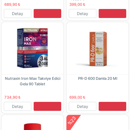
689,90 ₺
399,00 ₺
Detay
Detay
Nutraxin Iron Max Takviye Edici
PR-D 600 Damla 20 Ml
Gıda 90 Tablet
734,90 ₺
699,00 ₺
Detay
Detay
%23