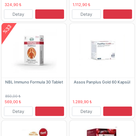
324,90 ₺
1.112,90 ₺
Detay
Detay
%33
NBL Immuno Formula 30 Tablet
Assos Panplus Gold 60 Kapsül
850,00 ₺
569,00 ₺
1.289,90 ₺
Detay
Detay