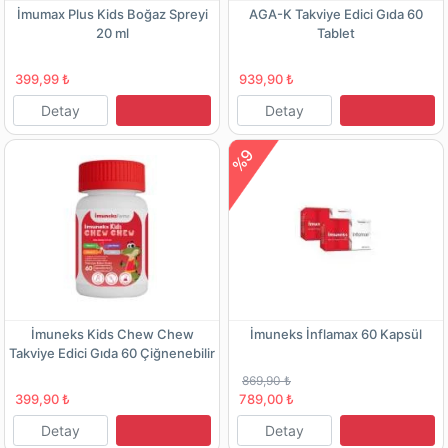
İmumax Plus Kids Boğaz Spreyi
AGA-K Takviye Edici Gıda 60
20 ml
Tablet
399,99 ₺
939,90 ₺
Detay
Detay
%9
İmuneks Kids Chew Chew
İmuneks İnflamax 60 Kapsül
Takviye Edici Gıda 60 Çiğnenebilir
Kapsül
869,90 ₺
399,90 ₺
789,00 ₺
Detay
Detay