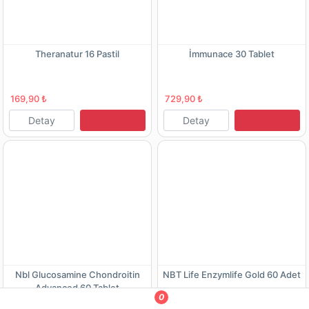
Theranatur 16 Pastil
İmmunace 30 Tablet
169,90 ₺
729,90 ₺
Detay
Detay
Nbl Glucosamine Chondroitin
NBT Life Enzymlife Gold 60 Adet
Advanced 60 Tablet
0