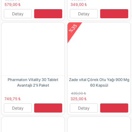
579,00 ₺
349,00 ₺
Detay
Detay
%35
Pharmaton Vitality 30 Tablet
Zade vital Çörek Otu Yağı 900 Mg
Avantajlı 2'li Paket
60 Kapsül
499,00 ₺
749,75 ₺
325,00 ₺
Detay
Detay