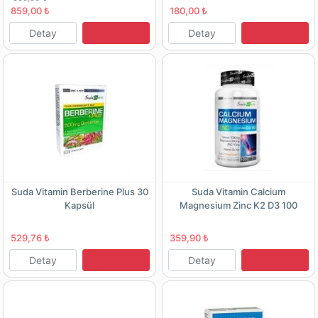
859,00 ₺
180,00 ₺
Detay
Detay
Suda Vitamin Berberine Plus 30
Suda Vitamin Calcium
Kapsül
Magnesium Zinc K2 D3 100
Tablet
529,76 ₺
359,90 ₺
Detay
Detay