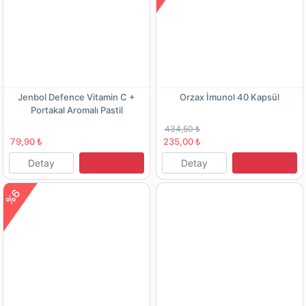
Jenbol Defence Vitamin C +
Orzax İmunol 40 Kapsül
Portakal Aromalı Pastil
434,50 ₺
79,90 ₺
235,00 ₺
Detay
Detay
%6