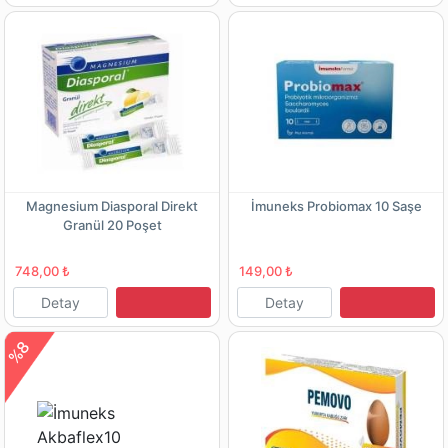
Magnesium Diasporal Direkt
İmuneks Probiomax 10 Saşe
Granül 20 Poşet
748,00 ₺
149,00 ₺
Detay
Detay
%8