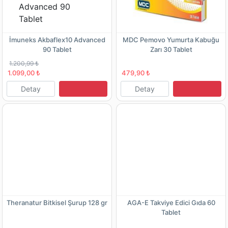
İmuneks Akbaflex10 Advanced
MDC Pemovo Yumurta Kabuğu
90 Tablet
Zarı 30 Tablet
1.200,99 ₺
1.099,00 ₺
479,90 ₺
Detay
Detay
Theranatur Bitkisel Şurup 128 gr
AGA-E Takviye Edici Gıda 60
Tablet