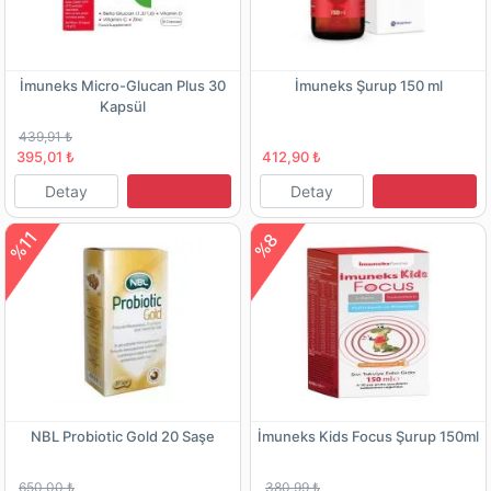
İmuneks Micro-Glucan Plus 30
İmuneks Şurup 150 ml
Kapsül
439,91 ₺
395,01 ₺
412,90 ₺
Detay
Detay
%11
%8
NBL Probiotic Gold 20 Saşe
İmuneks Kids Focus Şurup 150ml
650,00 ₺
380,99 ₺