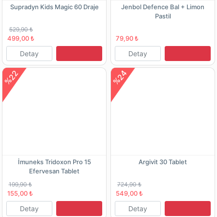
Supradyn Kids Magic 60 Draje
Jenbol Defence Bal + Limon
Pastil
529,90 ₺
499,00 ₺
79,90 ₺
Detay
Detay
%22
%24
İmuneks Tridoxon Pro 15
Argivit 30 Tablet
Efervesan Tablet
199,90 ₺
724,90 ₺
155,00 ₺
549,00 ₺
Detay
Detay