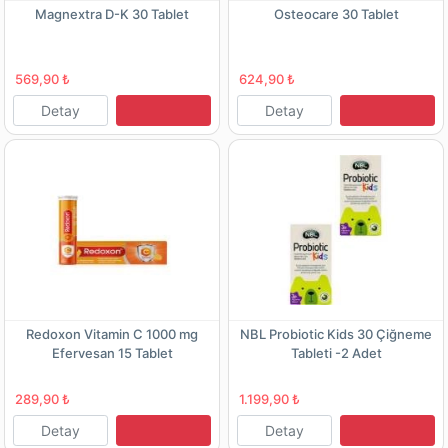
Magnextra D-K 30 Tablet
Osteocare 30 Tablet
569,90 ₺
624,90 ₺
Detay
Detay
Redoxon Vitamin C 1000 mg
NBL Probiotic Kids 30 Çiğneme
Efervesan 15 Tablet
Tableti -2 Adet
289,90 ₺
1.199,90 ₺
Detay
Detay