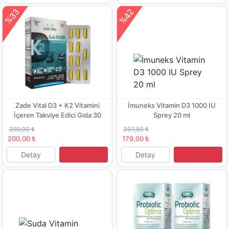
%33
%42
Zade Vital D3 + K2 Vitamini
İmuneks Vitamin D3 1000 IU
İçeren Takviye Edici Gıda 30
Sprey 20 ml
Yumuşak Kapsül
299,00 ₺
307,50 ₺
200,00 ₺
179,00 ₺
Detay
Detay