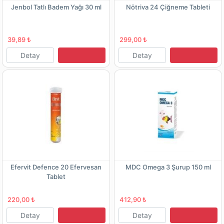
Jenbol Tatlı Badem Yağı 30 ml
Nötriva 24 Çiğneme Tableti
39,89 ₺
299,00 ₺
Detay
Detay
Efervit Defence 20 Efervesan
MDC Omega 3 Şurup 150 ml
Tablet
220,00 ₺
412,90 ₺
Detay
Detay