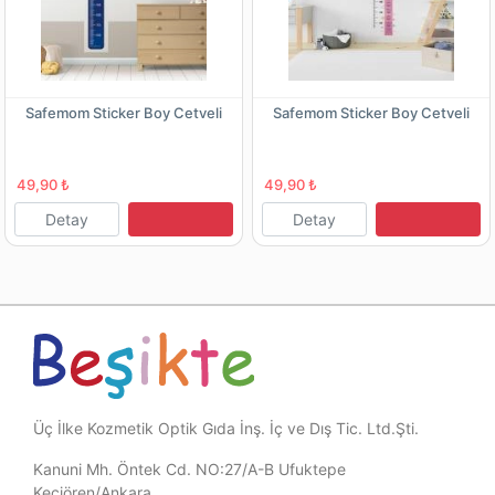
Safemom Sticker Boy Cetveli
Safemom Sticker Boy Cetveli
49,90 ₺
49,90 ₺
Detay
Detay
Üç İlke Kozmetik Optik Gıda İnş. İç ve Dış Tic. Ltd.Şti.
Kanuni Mh. Öntek Cd. NO:27/A-B Ufuktepe
Keçiören/Ankara