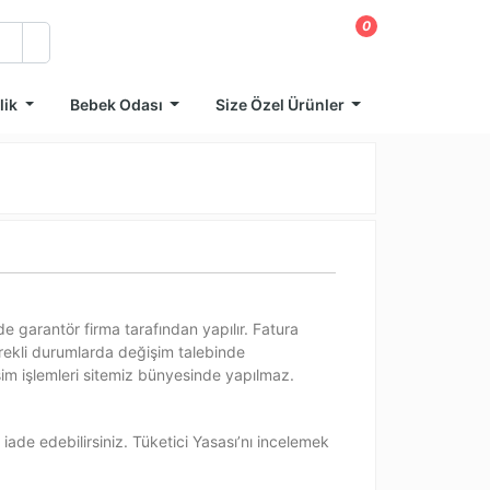
0
lik
Bebek Odası
Size Özel Ürünler
de garantör firma tarafından yapılır. Fatura
erekli durumlarda değişim talebinde
işim işlemleri sitemiz bünyesinde yapılmaz.
ade edebilirsiniz. Tüketici Yasası’nı incelemek