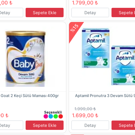
,00 ₺
1.799,00 ₺
Detay
Sepete Ekle
Detay
Sepete 
%15
 Goat 2 Keçi Sütü Maması 400gr
Aptamil Pronutra 3 Devam Sütü 
1.999,00 ₺
90 ₺
1.699,00 ₺
Detay
Sepete Ekle
Detay
Sepete 