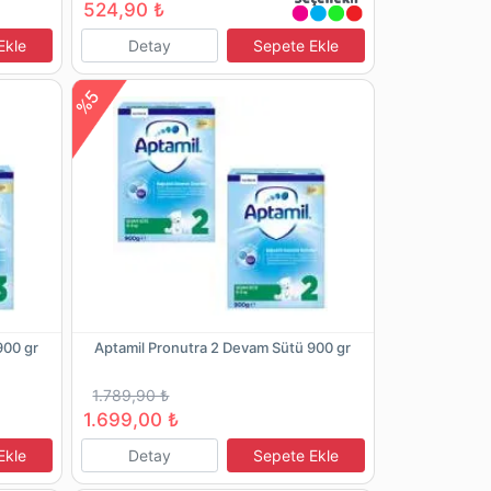
524,90 ₺
Ekle
Detay
Sepete Ekle
%5
900 gr
Aptamil Pronutra 2 Devam Sütü 900 gr
1.789,90 ₺
1.699,00 ₺
Ekle
Detay
Sepete Ekle