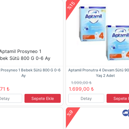
%15
 Prosyneo 1 Bebek Sütü 800 G 0-6
Aptamil Pronutra 4 Devam Sütü 90
Ay
Yaş 2 Adet
1.999,00 ₺
,71 ₺
1.699,00 ₺
Detay
Sepete Ekle
Detay
Sepete 
%9