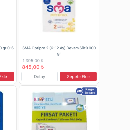
0 gr 0-6
SMA Optipro 2 (6-12 Ay) Devam Sütü 900
gr
1.395,00 ₺
845,00 ₺
Ekle
Detay
Sepete Ekle