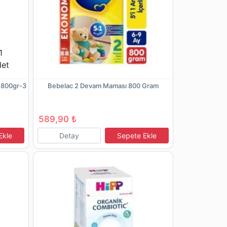
ü 800gr-3
Bebelac 2 Devam Maması 800 Gram
589,90 ₺
Ekle
Detay
Sepete Ekle