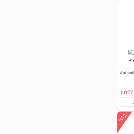
Aptamil
1.027
%12