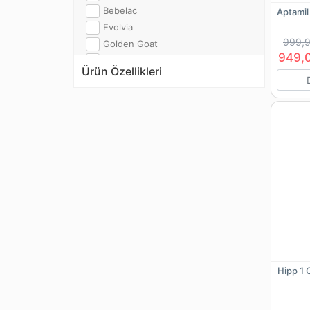
Bebelac
Aptamil
Evolvia
999,9
Golden Goat
949,
Hanymish
Ürün Özellikleri
Hipp
Holle
Humana
Jenbol
Kaleidon
Lansinoh
Sma
Wee
Hipp 1 