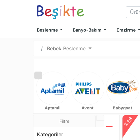
Beslenme
Banyo-Bakım
Emzirme
Bebek Beslenme
Aptamil
Avent
Babygoat
%36
Filtre
Tablo Görünü
Liste Görü
Kategoriler