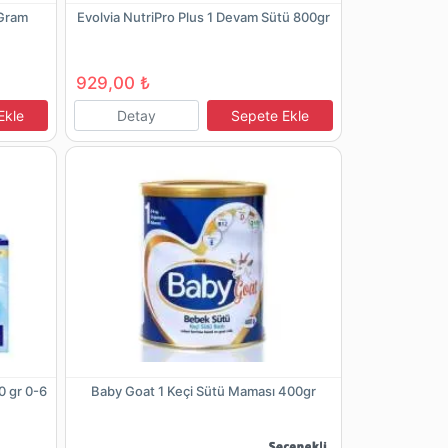
Gram
Evolvia NutriPro Plus 1 Devam Sütü 800gr
929,00 ₺
Ekle
Detay
Sepete Ekle
0 gr 0-6
Baby Goat 1 Keçi Sütü Maması 400gr