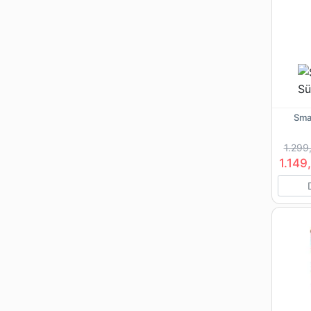
Sma
1.299
1.149