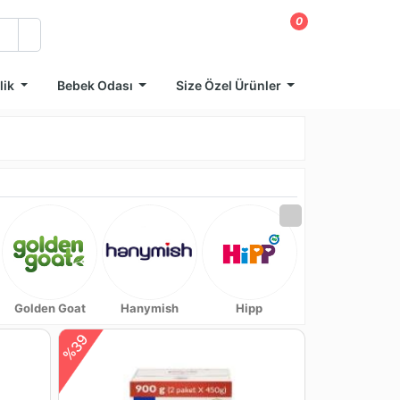
0
lik
Bebek Odası
Size Özel Ürünler
Golden Goat
Hanymish
Hipp
Holle
%39