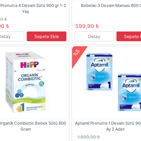
 Pronutra 4 Devam Sütü 900 gr 1-2
Bebelac 3 Devam Maması 800 
Yaş
0 ₺
00 ₺
599,90 ₺
Detay
Sepete Ekle
Detay
Sepete 
%5
Organik Combiotic Bebek Sütü 800
Aptamil Pronutra 1 Devam Sütü 90
Gram
Ay 2 Adet
1.899,90 ₺