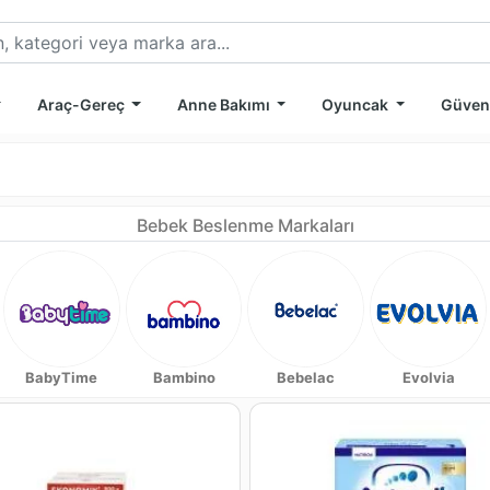
Araç-Gereç
Anne Bakımı
Oyuncak
Güven
Bebek Beslenme Markaları
BabyTime
Bambino
Bebelac
Evolvia
mü
nümü