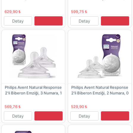
Ay+ -Scy961/02
629,90 ₺
599,75 ₺
Detay
Detay
Philips Avent Natural Response
Philips Avent Natural Response
2'li Biberon Emziği, 3 Numara, 1
2'li Biberon Emziği, 2 Numara, 0
Ay+
Ay+ -Scy962/02
569,76 ₺
529,90 ₺
Detay
Detay