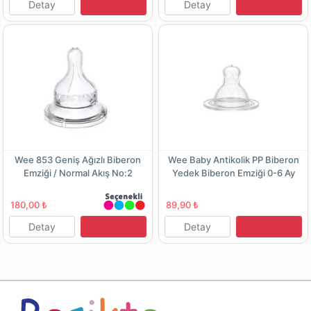
Detay
Detay
Wee 853 Geniş Ağızlı Biberon
Wee Baby Antikolik PP Biberon
Emziği / Normal Akış No:2
Yedek Biberon Emziği 0-6 Ay
No:1
180,00 ₺
89,90 ₺
Detay
Detay