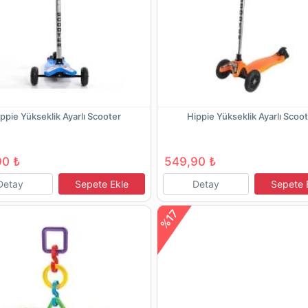
ppie Yükseklik Ayarlı Scooter
Hippie Yükseklik Ayarlı Scoo
90 ₺
549,90 ₺
Detay
Sepete Ekle
Detay
Sepete 
%17