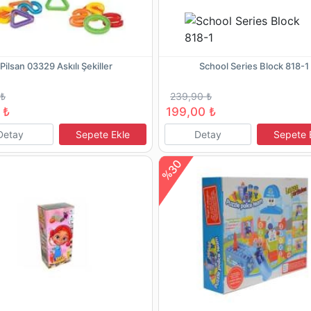
Pilsan 03329 Askılı Şekiller
School Series Block 818-1
 ₺
239,90 ₺
 ₺
199,00 ₺
Detay
Sepete Ekle
Detay
Sepete 
%30