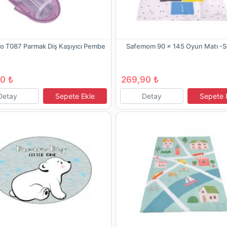
o T087 Parmak Diş Kaşıyıcı Pembe
Safemom 90 x 145 Oyun Matı -
0 ₺
269,90 ₺
Detay
Sepete Ekle
Detay
Sepete 