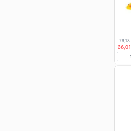
76,18
66,01