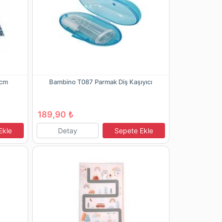
 cm
Bambino T087 Parmak Diş Kaşıyıcı
189,90 ₺
Ekle
Detay
Sepete Ekle