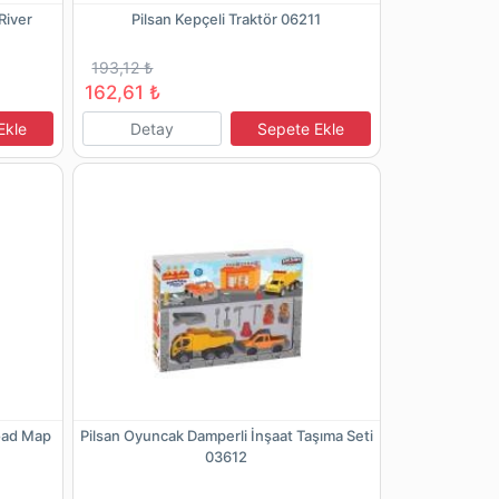
River
Pilsan Kepçeli Traktör 06211
193,12 ₺
162,61 ₺
Ekle
Detay
Sepete Ekle
oad Map
Pilsan Oyuncak Damperli İnşaat Taşıma Seti
03612