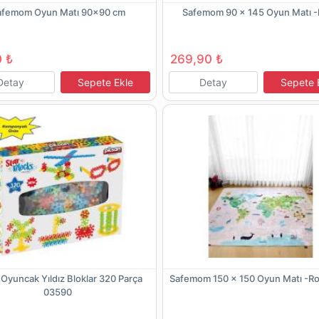
afemom Oyun Matı 90x90 cm
Safemom 90 x 145 Oyun Matı -
 ₺
269,90 ₺
Detay
Sepete Ekle
Detay
Sepete 
 Oyuncak Yıldız Bloklar 320 Parça
Safemom 150 x 150 Oyun Matı -R
03590