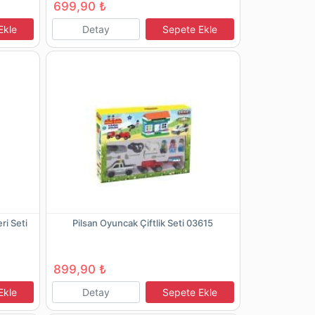
699,90 ₺
Ekle
Detay
Sepete Ekle
ri Seti
Pilsan Oyuncak Çiftlik Seti 03615
899,90 ₺
Ekle
Detay
Sepete Ekle