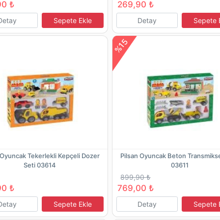
90 ₺
269,90 ₺
Detay
Sepete Ekle
Detay
Sepete 
%15
 Oyuncak Tekerlekli Kepçeli Dozer
Pilsan Oyuncak Beton Transmikse
Seti 03614
03611
899,90 ₺
90 ₺
769,00 ₺
Detay
Sepete Ekle
Detay
Sepete 