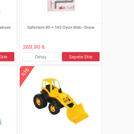
Seksek
Safemom 90 x 145 Oyun Matı -Snow
269,90 ₺
Ekle
Detay
Sepete Ekle
%16