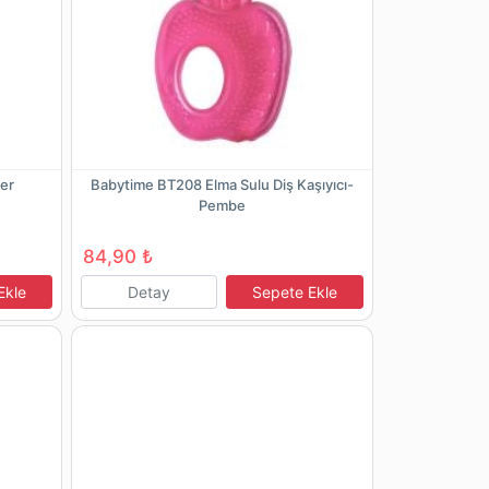
ter
Babytime BT208 Elma Sulu Diş Kaşıyıcı-
Pembe
84,90 ₺
Ekle
Detay
Sepete Ekle