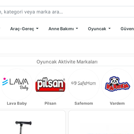
Araç-Gereç
Anne Bakımı
Oyuncak
Güven
Oyuncak Aktivite Markaları
Lava Baby
Pilsan
Safemom
Vardem
mü
nümü