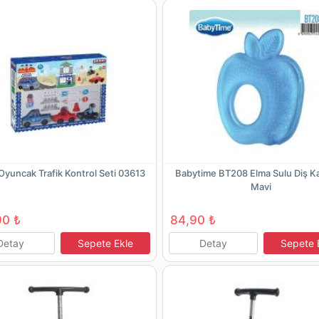
 Oyuncak Trafik Kontrol Seti 03613
Babytime BT208 Elma Sulu Diş Ka
Mavi
90 ₺
84,90 ₺
Detay
Sepete Ekle
Detay
Sepete 