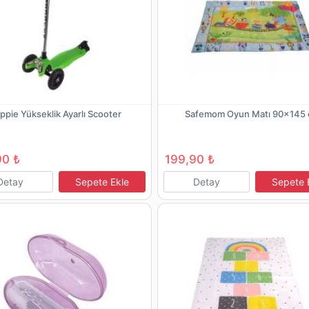
ppie Yükseklik Ayarlı Scooter
Safemom Oyun Matı 90x145
90 ₺
199,90 ₺
Detay
Sepete Ekle
Detay
Sepete 