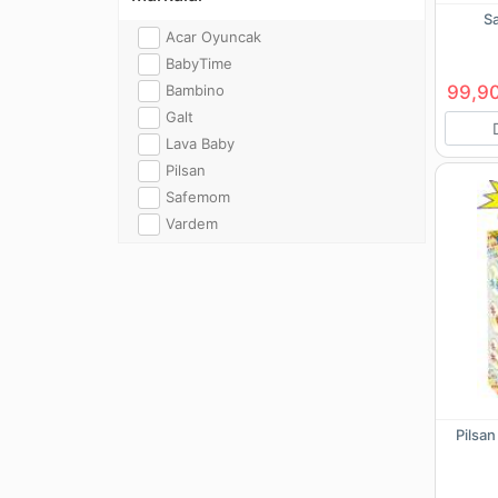
S
Acar Oyuncak
BabyTime
Bambino
99,90
Galt
Lava Baby
Pilsan
Safemom
Vardem
Pilsan