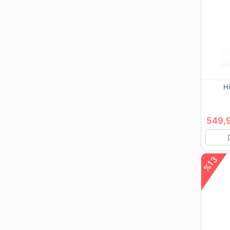
Hi
549,
%13