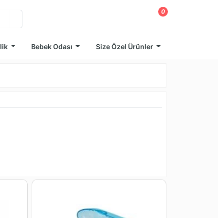
0
lik
Bebek Odası
Size Özel Ürünler