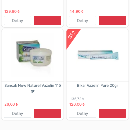
129,90 ₺
44,90 ₺
Detay
Detay
%12
Sancak New Naturel Vazelin 115
Bikar Vazelin Pure 20gr
gr
136,72 ₺
26,00 ₺
120,00 ₺
Detay
Detay