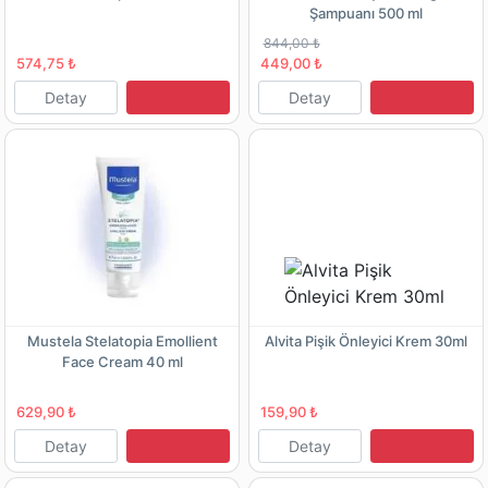
Şampuanı 500 ml
844,00 ₺
574,75 ₺
449,00 ₺
Detay
Detay
Mustela Stelatopia Emollient
Alvita Pişik Önleyici Krem 30ml
Face Cream 40 ml
629,90 ₺
159,90 ₺
Detay
Detay