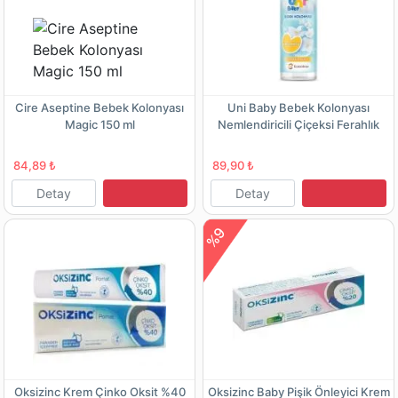
Cire Aseptine Bebek Kolonyası
Uni Baby Bebek Kolonyası
Magic 150 ml
Nemlendiricili Çiçeksi Ferahlık
150 Ml
84,89 ₺
89,90 ₺
Detay
Detay
%9
Oksizinc Krem Çinko Oksit %40
Oksizinc Baby Pişik Önleyici Krem