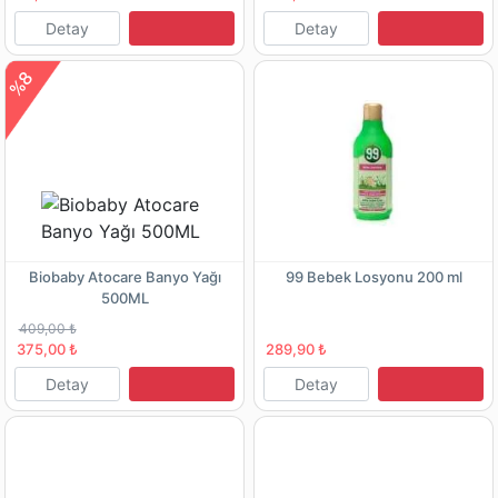
Detay
Detay
%8
Biobaby Atocare Banyo Yağı
99 Bebek Losyonu 200 ml
500ML
409,00 ₺
375,00 ₺
289,90 ₺
Detay
Detay