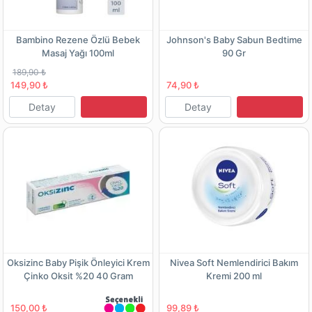
Bambino Rezene Özlü Bebek
Johnson's Baby Sabun Bedtime
Masaj Yağı 100ml
90 Gr
189,90 ₺
149,90 ₺
74,90 ₺
Detay
Detay
Oksizinc Baby Pişik Önleyici Krem
Nivea Soft Nemlendirici Bakım
Çinko Oksit %20 40 Gram
Kremi 200 ml
150,00 ₺
99,89 ₺