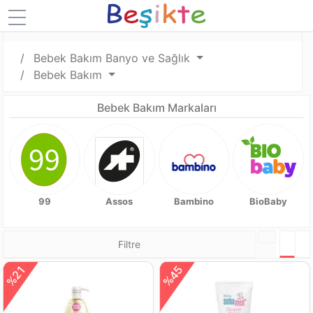
Bebek Bakım Banyo ve Sağlık
Bebek Bakım
Bebek Bakım Markaları
99
Assos
Bambino
BioBaby
Filtre
Tabl
L
%45
%21