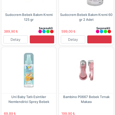
Sudocrem Bebek Bakım Kremi
Sudocrem Bebek Bakım Kremi 60
125 gr
gr 2 Adet
389,90 ₺
599,00 ₺
Detay
Detay
Uni Baby Tatlı Esintiler
Bambino P0667 Bebek Tırnak
Nemlendirici Sprey Bebek
Makası
Kolonyası 150 ml
69,89 ₺
199,90 ₺