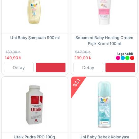
Uni Baby Şampuan 900 ml
Sebamed Baby Healing Cream
Pişik Kremi 100ml
189,90 ₺
547,00 ₺
149,90 ₺
299,00 ₺
Detay
Detay
%31
Utalk Pudra PRO 100g.
Uni Baby Bebek Kolonyası