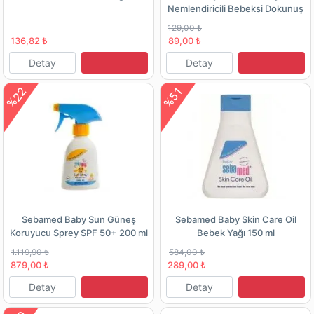
Nemlendiricili Bebeksi Dokunuş
150 Ml
129,00 ₺
136,82 ₺
89,00 ₺
Detay
Detay
%22
%51
Sebamed Baby Sun Güneş
Sebamed Baby Skin Care Oil
Koruyucu Sprey SPF 50+ 200 ml
Bebek Yağı 150 ml
1.119,90 ₺
584,00 ₺
879,00 ₺
289,00 ₺
Detay
Detay