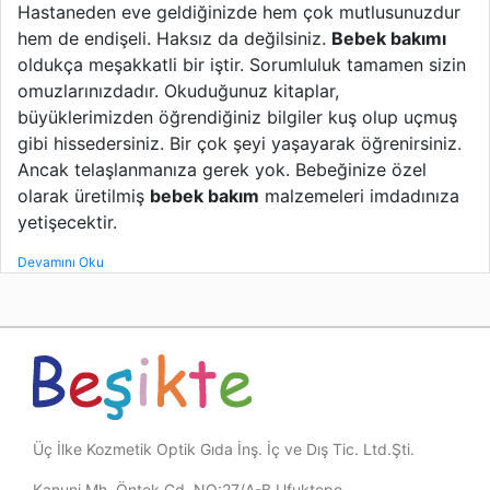
Hastaneden eve geldiğinizde hem çok mutlusunuzdur
hem de endişeli. Haksız da değilsiniz.
Bebek bakımı
oldukça meşakkatli bir iştir. Sorumluluk tamamen sizin
omuzlarınızdadır. Okuduğunuz kitaplar,
büyüklerimizden öğrendiğiniz bilgiler kuş olup uçmuş
gibi hissedersiniz. Bir çok şeyi yaşayarak öğrenirsiniz.
Ancak telaşlanmanıza gerek yok. Bebeğinize özel
olarak üretilmiş
bebek bakım
malzemeleri imdadınıza
yetişecektir.
Devamını Oku
Üç İlke Kozmetik Optik Gıda İnş. İç ve Dış Tic. Ltd.Şti.
Kanuni Mh. Öntek Cd. NO:27/A-B Ufuktepe