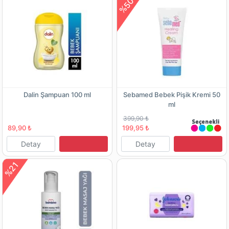
%50
Dalin Şampuan 100 ml
Sebamed Bebek Pişik Kremi 50
ml
399,90 ₺
89,90 ₺
199,95 ₺
Detay
Detay
%21