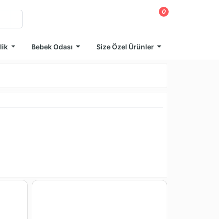
0
lik
Bebek Odası
Size Özel Ürünler