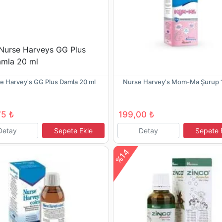
e Harvey's GG Plus Damla 20 ml
Nurse Harvey's Mom-Ma Şurup 
75 ₺
199,00 ₺
Detay
Sepete Ekle
Detay
Sepete 
%14