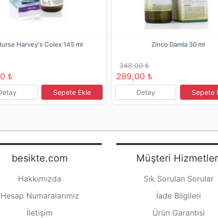
urse Harvey's Colex 145 ml
Zinco Damla 30 ml
348,00 ₺
0 ₺
299,00 ₺
Detay
Sepete Ekle
Detay
Sepete 
besikte.com
Müşteri Hizmetler
Hakkımızda
Sık Sorulan Sorular
Hesap Numaralarımız
İade Bilgileri
İletişim
Ürün Garantisi