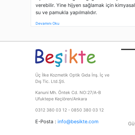
verebilir. Yine hijyen sağlamak için kimyasal
su ve pamukla yapılmalıdır.
Devamını Oku
Üç İlke Kozmetik Optik Gıda İnş. İç ve
Dış Tic. Ltd.Şti.
Kanuni Mh. Öntek Cd. NO:27/A-B
Ufuktepe Keçiören/Ankara
0312 380 03 12 - 0850 380 03 12
E-Posta :
info@besikte.com
Güv