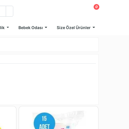
0
lik
Bebek Odası
Size Özel Ürünler