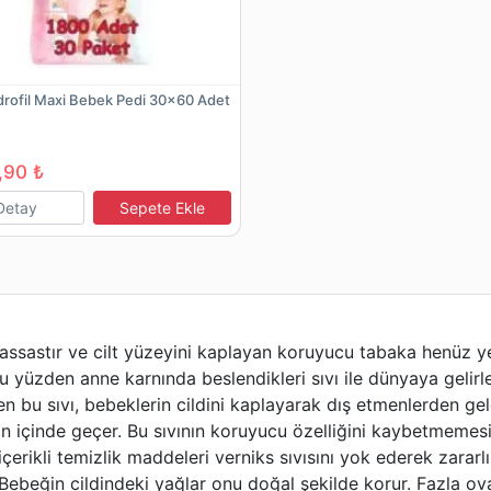
drofil Maxi Bebek Pedi 30x60 Adet
,90 ₺
Detay
Sepete Ekle
hassastır ve cilt yüzeyini kaplayan koruyucu tabaka henüz ye
 yüzden anne karnında beslendikleri sıvı ile dünyaya gelirler
en bu sıvı, bebeklerin cildini kaplayarak dış etmenlerden gel
an içinde geçer. Bu sıvının koruyucu özelliğini kaybetmemesi
çerikli temizlik maddeleri verniks sıvısını yok ederek zararl
. Bebeğin cildindeki yağlar onu doğal şekilde korur. Fazla o