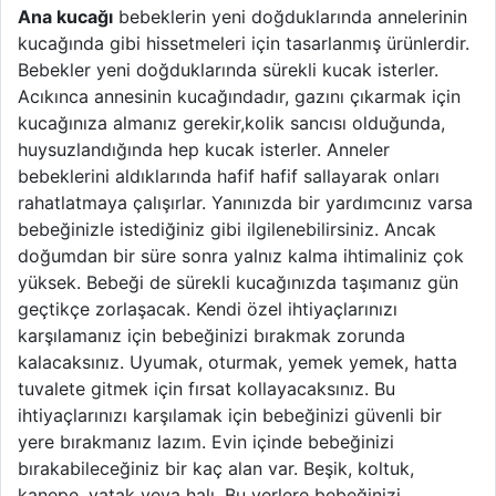
A
na kucağı
bebeklerin yeni doğduklarında annelerinin
kucağında gibi hissetmeleri için tasarlanmış ürünlerdir.
Bebekler yeni doğduklarında sürekli kucak isterler.
Acıkınca annesinin kucağındadır, gazını çıkarmak için
kucağınıza almanız gerekir,kolik sancısı olduğunda,
huysuzlandığında hep kucak isterler. Anneler
bebeklerini aldıklarında hafif hafif sallayarak onları
rahatlatmaya çalışırlar. Yanınızda bir yardımcınız varsa
bebeğinizle istediğiniz gibi ilgilenebilirsiniz. Ancak
doğumdan bir süre sonra yalnız kalma ihtimaliniz çok
yüksek. Bebeği de sürekli kucağınızda taşımanız gün
geçtikçe zorlaşacak. Kendi özel ihtiyaçlarınızı
karşılamanız için bebeğinizi bırakmak zorunda
kalacaksınız. Uyumak, oturmak, yemek yemek, hatta
tuvalete gitmek için fırsat kollayacaksınız. Bu
ihtiyaçlarınızı karşılamak için bebeğinizi güvenli bir
yere bırakmanız lazım. Evin içinde bebeğinizi
bırakabileceğiniz bir kaç alan var. Beşik, koltuk,
kanepe, yatak veya halı. Bu yerlere bebeğinizi