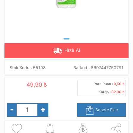
Hızlı Al
Stok Kodu :
55198
Barkod :
8697447750791
49,90 ₺
Para Puan :
0,50 ₺
Kargo :
82,00 ₺
-
+
Sepete Ekle