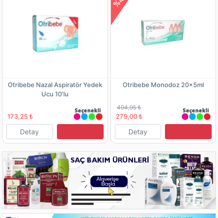
%44
Otribebe Nazal Aspiratör Yedek
Otribebe Monodoz 20x5ml
Ucu 10'lu
494,95 ₺
173,25 ₺
279,00 ₺
Detay
Detay