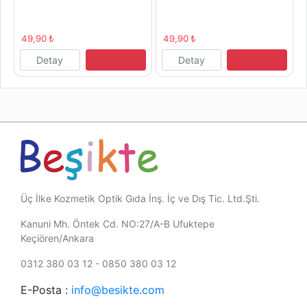
49,90 ₺
49,90 ₺
Detay
Detay
Üç İlke Kozmetik Optik Gıda İnş. İç ve Dış Tic. Ltd.Şti.
Kanuni Mh. Öntek Cd. NO:27/A-B Ufuktepe
Keçiören/Ankara
0312 380 03 12 - 0850 380 03 12
E-Posta :
info@besikte.com