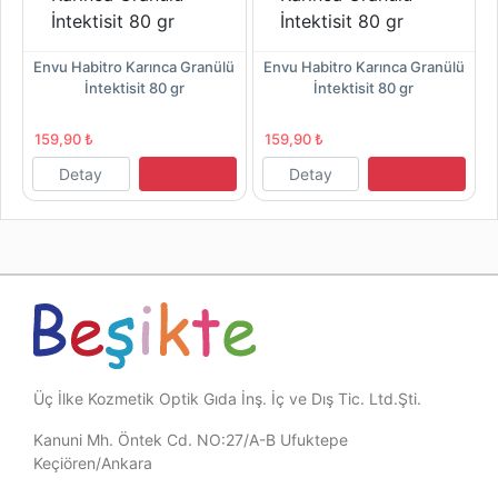
ü
Envu Habitro Karınca Granülü
Envu Habitro Karınca Granülü
İntektisit 80 gr
İntektisit 80 gr
159,90 ₺
159,90 ₺
Detay
Detay
Üç İlke Kozmetik Optik Gıda İnş. İç ve Dış Tic. Ltd.Şti.
Kanuni Mh. Öntek Cd. NO:27/A-B Ufuktepe
Keçiören/Ankara