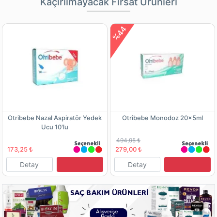
Kaçırılmayacak Fırsat Ürünleri
%44
Otribebe Nazal Aspiratör Yedek
Otribebe Monodoz 20x5ml
Ucu 10'lu
494,95 ₺
173,25 ₺
279,00 ₺
Detay
Detay