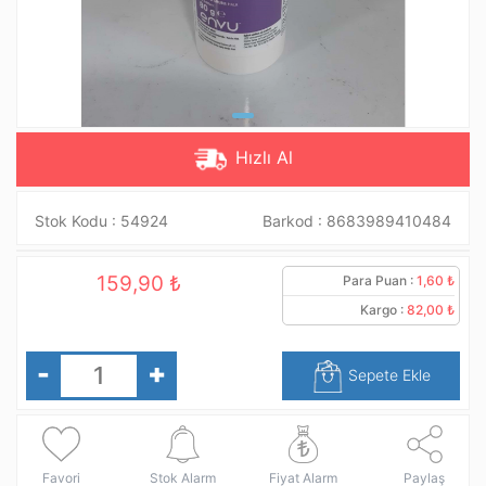
Hızlı Al
Stok Kodu :
54924
Barkod :
8683989410484
159,90 ₺
Para Puan :
1,60 ₺
Kargo :
82,00 ₺
-
+
Sepete Ekle
Favori
Stok Alarm
Fiyat Alarm
Paylaş