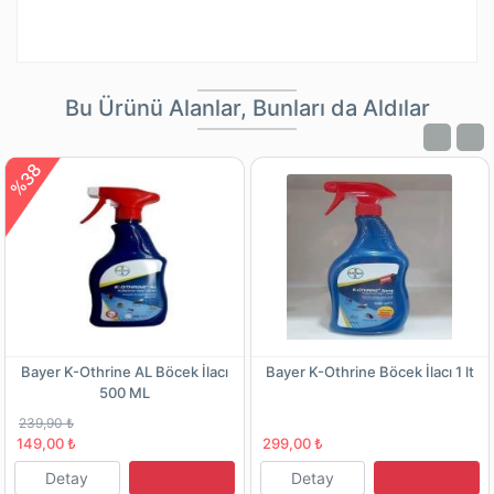
Bu Ürünü Alanlar, Bunları da Aldılar
%38
Bayer K-Othrine AL Böcek İlacı
Bayer K-Othrine Böcek İlacı 1 lt
500 ML
239,90 ₺
149,00 ₺
299,00 ₺
Detay
Detay